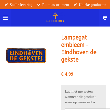
Snelle levering
Ruim assortiment
Unieke producten
Ga
direct
naar
de
hoofdinhoud
Lampegat
embleem -
Eindhoven de
gekste
€ 4,99
Laat het me weten
wanneer dit product
weer op voorraad is.