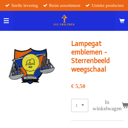
Snelle levering
Ruim assortiment
Unieke producten
Ga
direct
naar
de
hoofdinhoud
Lampegat
emblemen -
Sterrenbeeld
weegschaal
€ 5,50
In
winkelwagen