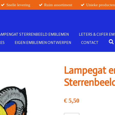
Snelle levering
Ruim assortiment
Unieke producte
AMPENGAT STERRENBEELD EMBLEMEN
LETERS & CIJFER E
RES
EIGEN EMBLEMEN ONTWERPEN
CONTACT
Lampegat e
Sterrenbeel
€ 5,50