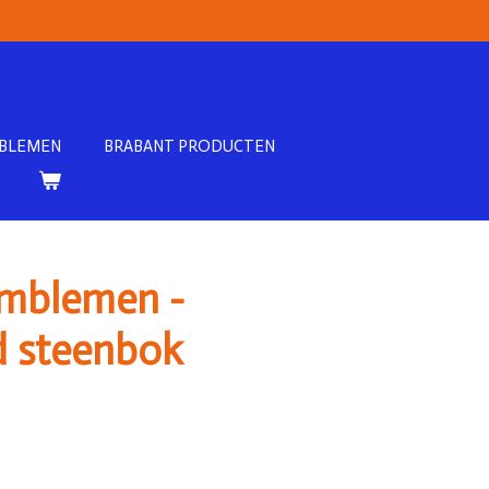
n
MBLEMEN
BRABANT PRODUCTEN
mblemen -
d steenbok