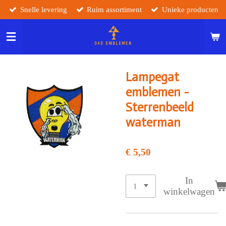
Snelle levering
Ruim assortiment
Unieke producten
Ga
direct
naar
de
hoofdinhoud
Lampegat
emblemen -
Sterrenbeeld
waterman
€ 5,50
In
winkelwagen