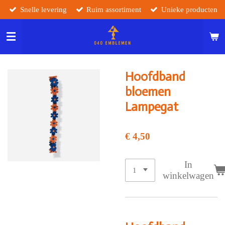
Snelle levering
Ruim assortiment
Unieke producten
Ga
direct
naar
de
hoofdinhoud
Hoofdband
bloemen
Lampegat
€ 4,50
In
winkelwagen