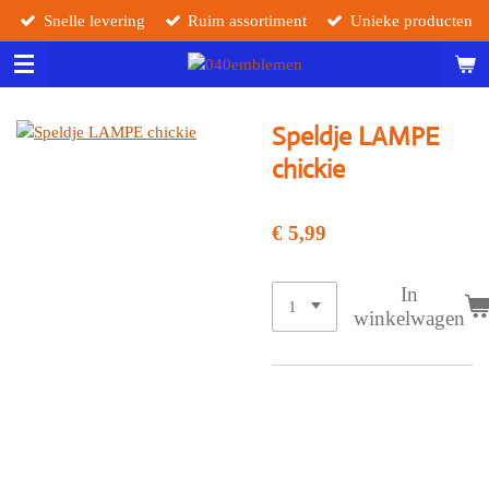
Snelle levering
Ruim assortiment
Unieke producten
Ga
direct
naar
de
hoofdinhoud
Speldje LAMPE
chickie
€ 5,99
In
winkelwagen