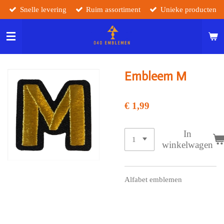
Snelle levering
Ruim assortiment
Unieke producten
Ga
direct
naar
de
hoofdinhoud
Embleem M
€ 1,99
In
winkelwagen
Alfabet emblemen