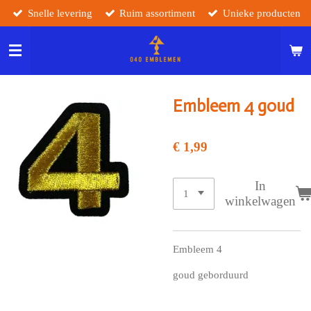
Snelle levering
Ruim assortiment
Unieke producten
Ga
direct
naar
de
hoofdinhoud
Embleem 4 goud
€ 1,99
In
winkelwagen
Embleem 4
goud geborduurd