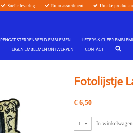
Snelle levering
Ruim assortiment
Unieke producte
PENGAT STERRENBEELD EMBLEMEN
LETERS & CIJFER EMBLEM
EIGEN EMBLEMEN ONTWERPEN
CONTACT
Fotolijstje
€ 6,50
In winkelwagen